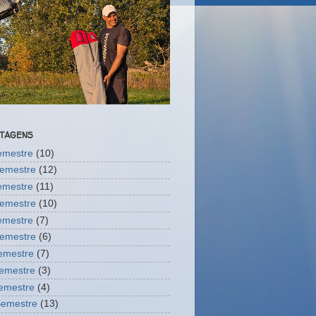
STAGENS
semestre
(10)
semestre
(12)
semestre
(11)
semestre
(10)
semestre
(7)
semestre
(6)
Semestre
(7)
semestre
(3)
Semestre
(4)
Semestre
(13)