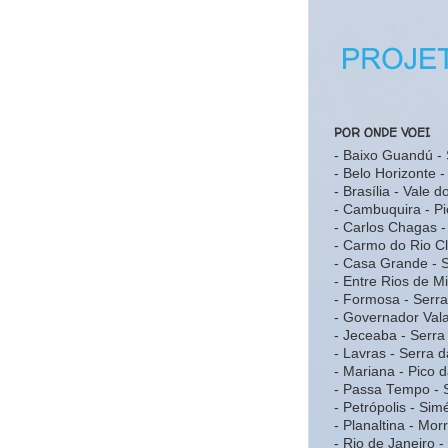
POR ONDE VOEI
- Baixo Guandú - 
- Belo Horizonte 
- Brasília - Vale 
- Cambuquira - Pi
- Carlos Chagas -
- Carmo do Rio C
- Casa Grande -
- Entre Rios de M
- Formosa - Serr
- Governador Vala
- Jeceaba - Serr
- Lavras - Serra 
- Mariana - Pico 
- Passa Tempo - 
- Petrópolis - Sim
- Planaltina - Mo
- Rio de Janeiro 