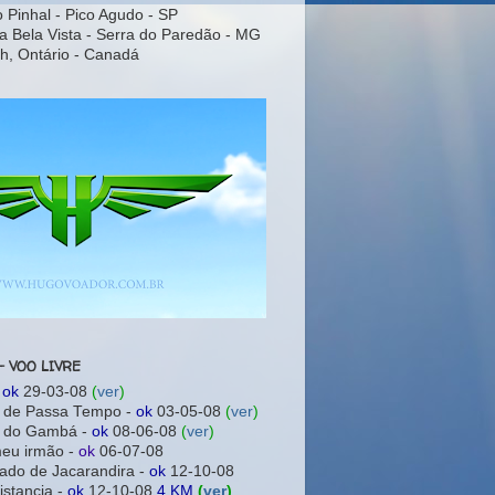
o Pinhal - Pico Agudo - SP
a Bela Vista - Serra do Paredão - MG
h, Ontário - Canadá
- VOO LIVRE
-
ok
29-03-08
(
ver
)
a de Passa Tempo -
ok
03-05-08
(
ver
)
a do Gambá -
ok
08-06-08
(
ver
)
meu irmão -
ok
06-07-08
ado de Jacarandira -
ok
12-10-08
istancia -
ok
12-10-08
4 KM
(
ver
)