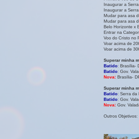
Inaugurar a Serra
Inaugurar a Ser
Mudar para asa d
Mudar para asa d
Belo Horizonte x 
Entrar na Categori
Voo do Cristo no 
Voar acima de 20
Voar acima de 30
Superar minha m
Batido
: Brasília-
Batido
: Gov. Val
Nova:
Brasília- 
Superar minha ma
Batido
: Serra d
Batido
: Gov. Val
Nova:
Gov. Valad
Outros Objetivos: