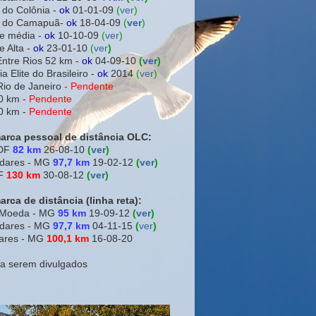
 do Colônia -
ok
01-01-09
(
ver
)
ra do Camapuã-
ok
18-04-09
(
ver
)
e média -
ok
10-10-09
(
ver
)
e Alta -
ok
23-01-10
(
ver
)
Entre Rios 52 km -
ok
04-09-10
(
ver
)
a Elite do Brasileiro -
ok
2014
(
ver
)
Rio de Janeiro
-
Pendente
0 km -
Pendente
0 km -
Pendente
arca pessoal de distância OLC:
 DF
82 km
26-08-10
(
ver
)
adares - MG
97,7 km
19-02-12
(
ver
)
DF
130 km
30-08-12
(
ver
)
rca de distância (linha reta):
a Moeda - MG
95 km
19-09-12
(
ver
)
adares - MG
97,7 km
04-11-15
(
ver
)
ares - MG
100,1 km
16-08-20
 a serem divulgados