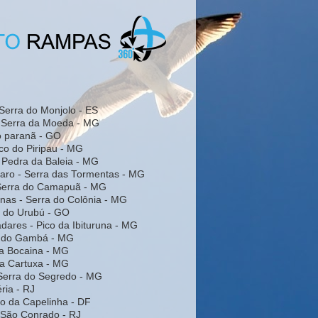
Serra do Monjolo - ES
- Serra da Moeda - MG
do paranã - GO
co do Piripau - MG
 Pedra da Baleia - MG
laro - Serra das Tormentas - MG
 Serra do Camapuã - MG
inas - Serra do Colônia - MG
a do Urubú - GO
dares - Pico da Ibituruna - MG
a do Gambá - MG
da Bocaina - MG
da Cartuxa - MG
Serra do Segredo - MG
éria - RJ
rro da Capelinha - DF
- São Conrado - RJ