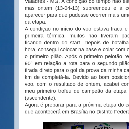
Valadres - MG. A condição do tempo não es
mas ontem (13-04-13) supreendeu e a c
aparecer para que pudesse ocorrer mais uma
da etapa.
A condição no início do voo estava fraca e 
primeira térmica, muitos não tiveram pa
ficando dentro do start. Depois de batalh
hora, consegui colocar na base e colar com o
o primeiro pilão. Após o primeiro pelotão r
90° em relação a rota para o segundo pilã
tirada direto para o gol da prova da minha ca
km de completá-la. Devido ao bom posicio
voo, com o resultado de ontem, acabei con
meu primeiro troféu de campeão da etapa 
(ascendente).
Agora é preparar para a próxima etapa do c
que acontecerá em Brasília no Distrito Federa