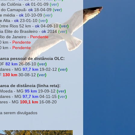
 do Colônia -
ok
01-01-09
(
ver
)
ra do Camapuã-
ok
18-04-09
(
ver
)
e média -
ok
10-10-09
(
ver
)
e Alta -
ok
23-01-10
(
ver
)
Entre Rios 52 km -
ok
04-09-10
(
ver
)
a Elite do Brasileiro -
ok
2014
(
ver
)
Rio de Janeiro
-
Pendente
0 km -
Pendente
0 km -
Pendente
arca pessoal de distância OLC:
 DF
82 km
26-08-10
(
ver
)
adares - MG
97,7 km
19-02-12
(
ver
)
DF
130 km
30-08-12
(
ver
)
rca de distância (linha reta):
a Moeda - MG
95 km
19-09-12
(
ver
)
adares - MG
97,7 km
04-11-15
(
ver
)
ares - MG
100,1 km
16-08-20
 a serem divulgados