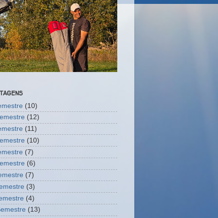
STAGENS
semestre
(10)
semestre
(12)
semestre
(11)
semestre
(10)
semestre
(7)
semestre
(6)
Semestre
(7)
semestre
(3)
Semestre
(4)
Semestre
(13)