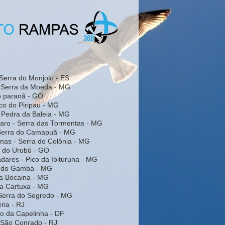
Serra do Monjolo - ES
- Serra da Moeda - MG
do paranã - GO
co do Piripau - MG
 Pedra da Baleia - MG
laro - Serra das Tormentas - MG
 Serra do Camapuã - MG
inas - Serra do Colônia - MG
a do Urubú - GO
dares - Pico da Ibituruna - MG
a do Gambá - MG
da Bocaina - MG
da Cartuxa - MG
Serra do Segredo - MG
éria - RJ
rro da Capelinha - DF
- São Conrado - RJ