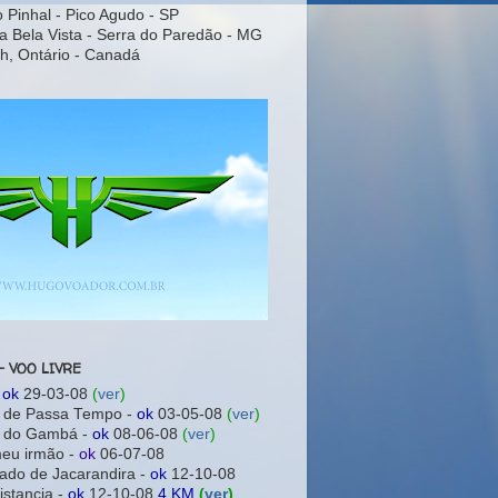
o Pinhal - Pico Agudo - SP
a Bela Vista - Serra do Paredão - MG
h, Ontário - Canadá
- VOO LIVRE
-
ok
29-03-08
(
ver
)
a de Passa Tempo -
ok
03-05-08
(
ver
)
a do Gambá -
ok
08-06-08
(
ver
)
meu irmão -
ok
06-07-08
ado de Jacarandira -
ok
12-10-08
istancia -
ok
12-10-08
4 KM
(
ver
)