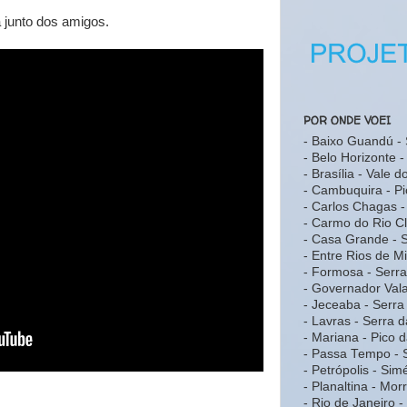
 junto dos amigos.
POR ONDE VOEI
- Baixo Guandú - 
- Belo Horizonte 
- Brasília - Vale 
- Cambuquira - Pi
- Carlos Chagas -
- Carmo do Rio C
- Casa Grande -
- Entre Rios de M
- Formosa - Serr
- Governador Vala
- Jeceaba - Serr
- Lavras - Serra 
- Mariana - Pico 
- Passa Tempo - 
- Petrópolis - Sim
- Planaltina - Mo
- Rio de Janeiro 