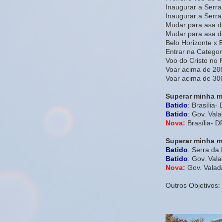
Inaugurar a Serra
Inaugurar a Ser
Mudar para asa d
Mudar para asa d
Belo Horizonte x 
Entrar na Categori
Voo do Cristo no 
Voar acima de 20
Voar acima de 30
Superar minha m
Batido
: Brasília-
Batido
: Gov. Val
Nova:
Brasília- 
Superar minha ma
Batido
: Serra d
Batido
: Gov. Val
Nova:
Gov. Valad
Outros Objetivos: