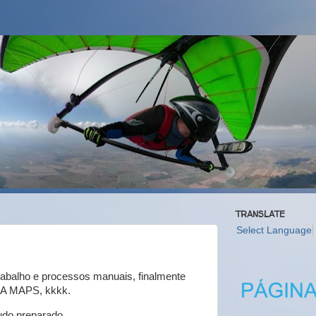
TRANSLATE
Select Language
rabalho e processos manuais, finalmente
OGA MAPS, kkkk.
udo preparado.