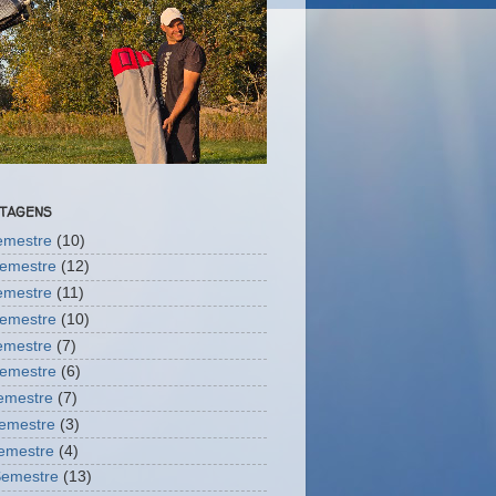
STAGENS
semestre
(10)
semestre
(12)
semestre
(11)
semestre
(10)
semestre
(7)
semestre
(6)
Semestre
(7)
semestre
(3)
Semestre
(4)
Semestre
(13)