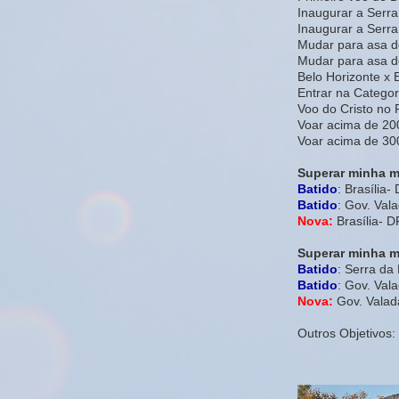
Inaugurar a Serra
Inaugurar a Ser
Mudar para asa d
Mudar para asa d
Belo Horizonte x 
Entrar na Categori
Voo do Cristo no 
Voar acima de 20
Voar acima de 30
Superar minha m
Batido
: Brasília-
Batido
: Gov. Val
Nova:
Brasília- 
Superar minha ma
Batido
: Serra d
Batido
: Gov. Val
Nova:
Gov. Valad
Outros Objetivos: