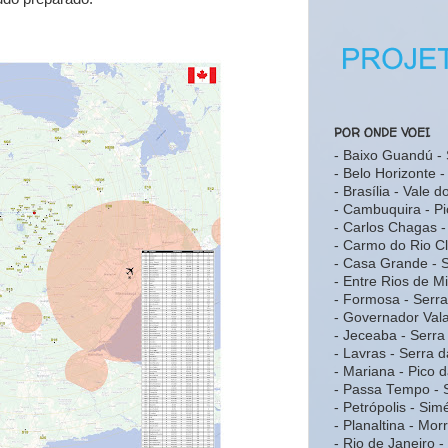
POR ONDE VOEI
- Baixo Guandú - 
- Belo Horizonte 
- Brasília - Vale 
- Cambuquira - Pi
- Carlos Chagas -
- Carmo do Rio C
- Casa Grande -
- Entre Rios de M
- Formosa - Serr
- Governador Vala
- Jeceaba - Serr
- Lavras - Serra 
- Mariana - Pico 
- Passa Tempo - 
- Petrópolis - Sim
- Planaltina - Mo
- Rio de Janeiro 