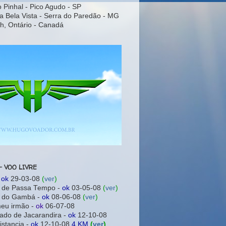
o Pinhal - Pico Agudo - SP
a Bela Vista - Serra do Paredão - MG
h, Ontário - Canadá
- VOO LIVRE
-
ok
29-03-08
(
ver
)
a de Passa Tempo -
ok
03-05-08
(
ver
)
a do Gambá -
ok
08-06-08
(
ver
)
meu irmão -
ok
06-07-08
ado de Jacarandira -
ok
12-10-08
istancia -
ok
12-10-08
4 KM
(
ver
)