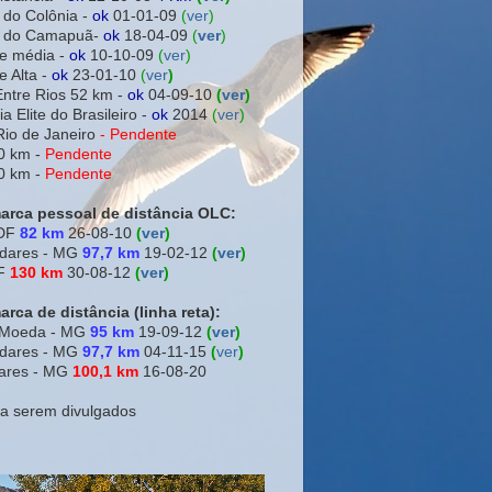
 do Colônia -
ok
01-01-09
(
ver
)
ra do Camapuã-
ok
18-04-09
(
ver
)
e média -
ok
10-10-09
(
ver
)
e Alta -
ok
23-01-10
(
ver
)
Entre Rios 52 km -
ok
04-09-10
(
ver
)
a Elite do Brasileiro -
ok
2014
(
ver
)
Rio de Janeiro
-
Pendente
0 km -
Pendente
0 km -
Pendente
arca pessoal de distância OLC:
 DF
82 km
26-08-10
(
ver
)
adares - MG
97,7 km
19-02-12
(
ver
)
DF
130 km
30-08-12
(
ver
)
rca de distância (linha reta):
a Moeda - MG
95 km
19-09-12
(
ver
)
adares - MG
97,7 km
04-11-15
(
ver
)
ares - MG
100,1 km
16-08-20
 a serem divulgados