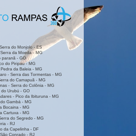
Serra do Monjolo - ES
- Serra da Moeda - MG
do paranã - GO
co do Piripau - MG
 Pedra da Baleia - MG
laro - Serra das Tormentas - MG
 Serra do Camapuã - MG
inas - Serra do Colônia - MG
a do Urubú - GO
dares - Pico da Ibituruna - MG
a do Gambá - MG
da Bocaina - MG
da Cartuxa - MG
Serra do Segredo - MG
éria - RJ
rro da Capelinha - DF
- São Conrado - RJ