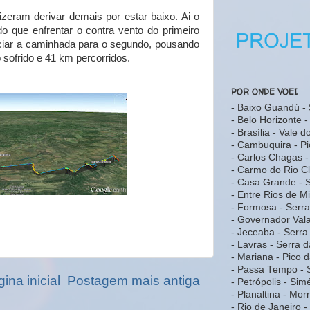
zeram derivar demais por estar baixo. Ai o
ndo que enfrentar o contra vento do primeiro
niciar a caminhada para o segundo, pousando
sofrido e 41 km percorridos.
POR ONDE VOEI
- Baixo Guandú - 
- Belo Horizonte 
- Brasília - Vale 
- Cambuquira - Pi
- Carlos Chagas -
- Carmo do Rio C
- Casa Grande -
- Entre Rios de M
- Formosa - Serr
- Governador Vala
- Jeceaba - Serr
- Lavras - Serra 
- Mariana - Pico 
- Passa Tempo - 
ina inicial
Postagem mais antiga
- Petrópolis - Sim
- Planaltina - Mo
- Rio de Janeiro 