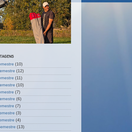
STAGENS
semestre
(10)
semestre
(12)
semestre
(11)
semestre
(10)
semestre
(7)
semestre
(6)
Semestre
(7)
semestre
(3)
Semestre
(4)
Semestre
(13)