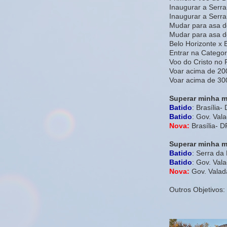
Inaugurar a Serra
Inaugurar a Ser
Mudar para asa d
Mudar para asa d
Belo Horizonte x 
Entrar na Categori
Voo do Cristo no 
Voar acima de 20
Voar acima de 30
Superar minha m
Batido
: Brasília-
Batido
: Gov. Val
Nova:
Brasília- 
Superar minha ma
Batido
: Serra d
Batido
: Gov. Val
Nova:
Gov. Valad
Outros Objetivos: