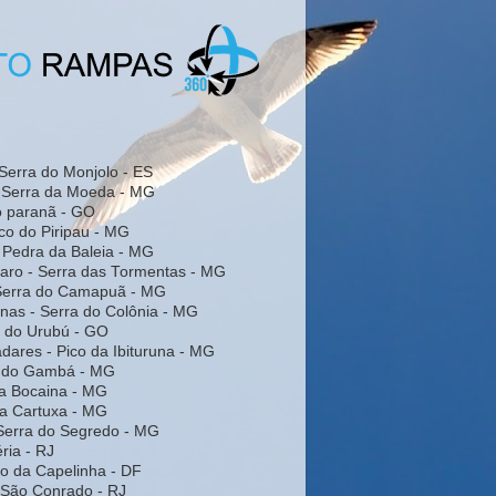
Serra do Monjolo - ES
- Serra da Moeda - MG
do paranã - GO
co do Piripau - MG
 Pedra da Baleia - MG
laro - Serra das Tormentas - MG
 Serra do Camapuã - MG
inas - Serra do Colônia - MG
a do Urubú - GO
dares - Pico da Ibituruna - MG
a do Gambá - MG
da Bocaina - MG
da Cartuxa - MG
Serra do Segredo - MG
éria - RJ
rro da Capelinha - DF
- São Conrado - RJ