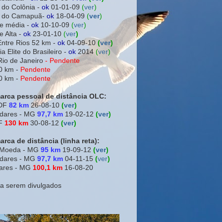
 do Colônia -
ok
01-01-09
(
ver
)
ra do Camapuã-
ok
18-04-09
(
ver
)
e média -
ok
10-10-09
(
ver
)
e Alta -
ok
23-01-10
(
ver
)
Entre Rios 52 km -
ok
04-09-10
(
ver
)
a Elite do Brasileiro -
ok
2014
(
ver
)
Rio de Janeiro
-
Pendente
0 km -
Pendente
0 km -
Pendente
arca pessoal de distância OLC:
 DF
82 km
26-08-10
(
ver
)
adares - MG
97,7 km
19-02-12
(
ver
)
DF
130 km
30-08-12
(
ver
)
rca de distância (linha reta):
a Moeda - MG
95 km
19-09-12
(
ver
)
adares - MG
97,7 km
04-11-15
(
ver
)
ares - MG
100,1 km
16-08-20
 a serem divulgados