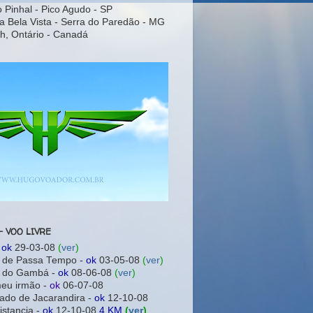
o Pinhal - Pico Agudo - SP
a Bela Vista - Serra do Paredão - MG
h, Ontário - Canadá
- VOO LIVRE
-
ok
29-03-08
(
ver
)
a de Passa Tempo -
ok
03-05-08
(
ver
)
a do Gambá -
ok
08-06-08
(
ver
)
meu irmão -
ok
06-07-08
ado de Jacarandira -
ok
12-10-08
istancia -
ok
12-10-08
4 KM
(
ver
)